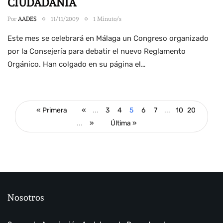
CIUDADANÍA
Por
AADES
11/11/2009
1 Minuto/s
Este mes se celebrará en Málaga un Congreso organizado
por la Consejería para debatir el nuevo Reglamento
Orgánico. Han colgado en su página el…
« Primera
«
...
3
4
5
6
7
...
10
20
...
»
Última »
Nosotros