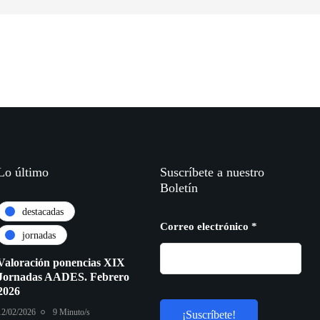
Lo último
Suscríbete a nuestro
Boletín
destacadas
Correo electrónico
*
jornadas
Valoración ponencias XIX
Jornadas AADES. Febrero
2026
12/02/2026
9 Minuto/s