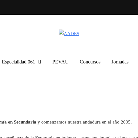
Especialidad 061
PEVAU
Concursos
Jornadas
mía en Secundaria
y comenzamos nuestra andadura en el año 2005.
a enseñanza de la Economía en todos sus aspectos, impulsar el acceso a 