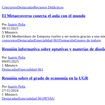
Concursos
Destacadas
Recursos Didácticos
El Metaecoverso conecta el aula con el mundo
Por
Juanjo Peña
08/11/2025
3 Minuto/s
El IES Mediterráneo de Estepona vuelve a ser noticia gracias a una in
conocenos
Destacadas
Especialidad 061
Formación
Grupos de trabajo
Reunión informativa sobre optativas y materias de dise
Por
Juanjo Peña
09/05/2025
1 Minuto/s
Destacadas
Especialidad 061
Reunión sobre el grado de economía en la UGR
Por
Juanjo Peña
27/11/2024
1 Minuto/s
Destacadas
Especialidad 061
PEVAU