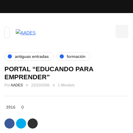
antiguas entradas
formación
PORTAL “EDUCANDO PARA
EMPRENDER”
Por
AADES
23/10/2006
1 Minuto/s
3916
0