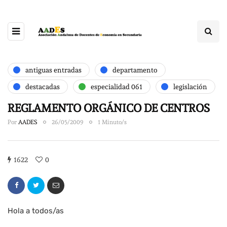
antiguas entradas
departamento
destacadas
especialidad 061
legislación
REGLAMENTO ORGÁNICO DE CENTROS
Por
AADES
26/05/2009
1 Minuto/s
1622
0
Hola a todos/as