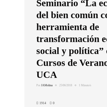
Seminario “La e
del bien común 
herramienta de
transformación 
social y política” 
Cursos de Verano
UCA
Por
JAMolina
25/06/2018
1 Minuto/s
1914
0