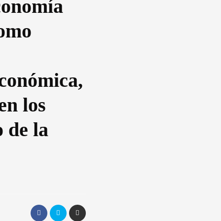
conomía
como
económica,
en los
 de la