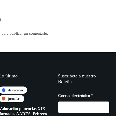
a
o
para publicar un comentario.
Lo último
Suscríbete a nuestro
Boletín
destacadas
Correo electrónico
*
jornadas
Valoración ponencias XIX
Jornadas AADES. Febrero