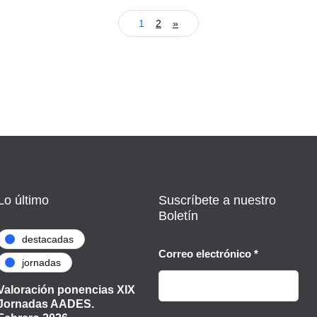
1
2
»
Lo último
Suscríbete a nuestro
Boletín
destacadas
Correo electrónico
*
jornadas
Valoración ponencias XIX
Jornadas AADES.