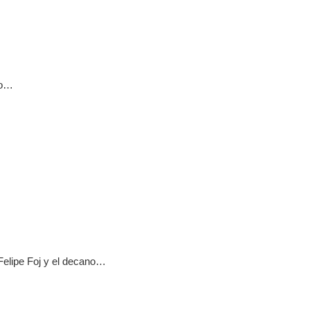
to…
Felipe Foj y el decano…