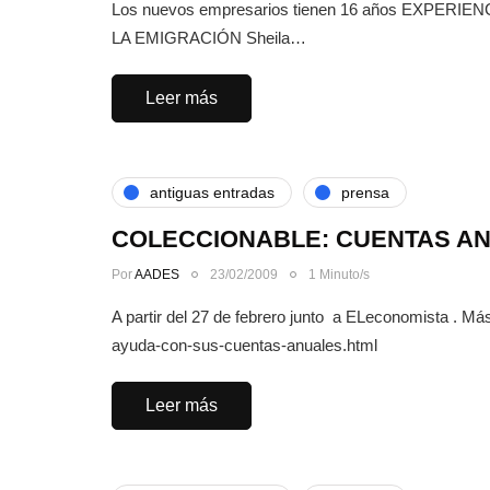
Los nuevos empresarios tienen 16 años EXP
LA EMIGRACIÓN Sheila…
Leer más
antiguas entradas
prensa
COLECCIONABLE: CUENTAS A
Por
AADES
23/02/2009
1 Minuto/s
A partir del 27 de febrero junto a ELeconomista . 
ayuda-con-sus-cuentas-anuales.html
Leer más