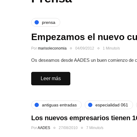
prensa
Empezamos el nuevo cu
Por
marisoleconomia
04/09/2012
1 Minuto/s
Os deseamos desde AADES un buen comienzo de curs
Leer más
antiguas entradas
especialidad 061
Los nuevos empresarios tienen 1
Por
AADES
27/08/2010
7 Minuto/s