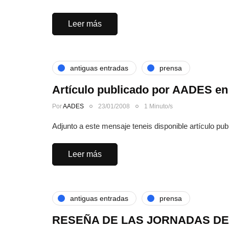
Leer más
antiguas entradas
prensa
Artículo publicado por AADES en
Por
AADES
23/01/2008
1 Minuto/s
Adjunto a este mensaje teneis disponible artículo pu
Leer más
antiguas entradas
prensa
RESEÑA DE LAS JORNADAS D