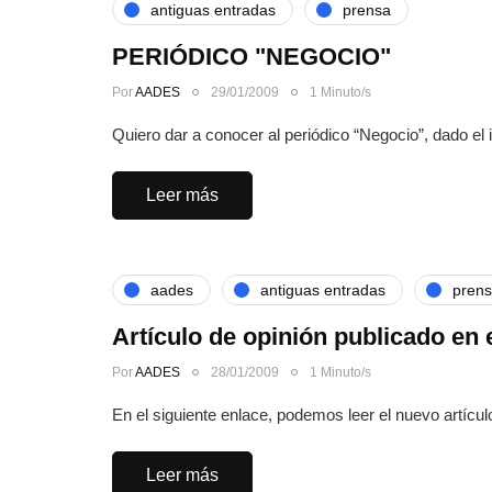
antiguas entradas
prensa
PERIÓDICO "NEGOCIO"
Por
AADES
29/01/2009
1 Minuto/s
Quiero dar a conocer al periódico “Negocio”, dado el 
Leer más
aades
antiguas entradas
pren
Artículo de opinión publicado en 
Por
AADES
28/01/2009
1 Minuto/s
En el siguiente enlace, podemos leer el nuevo artíc
Leer más