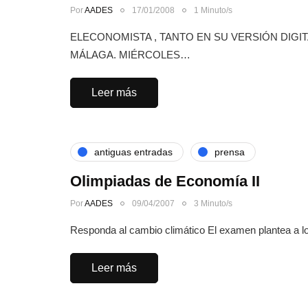
Por
AADES
17/01/2008
1 Minuto/s
ELECONOMISTA , TANTO EN SU VERSIÓN DIG
MÁLAGA. MIÉRCOLES…
Leer más
antiguas entradas
prensa
Olimpiadas de Economía II
Por
AADES
09/04/2007
3 Minuto/s
Responda al cambio climático El examen plantea a 
Leer más