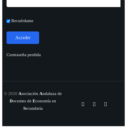
Recuérdame
Contraseña perdida
© 2020
A
sociación
A
ndaluza de
D
ocentes de
E
conomía en
S
ecundaria