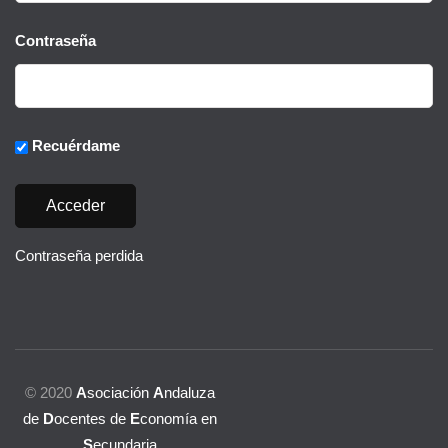
Contraseña
Recuérdame
Contraseña perdida
© 2020
A
sociación
A
ndaluza
de
D
ocentes de
E
conomía en
S
ecundaria