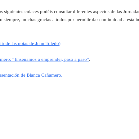
os siguientes enlaces podéis consultar diferentes aspectos de las Jornad
 siempre, muchas gracias a todos por permitir dar continuidad a esta i
tir de las notas de Juan Toledo)
amero: “Enseñamos a emprender, paso a paso”
.
esentación de Blanca Cañamero.