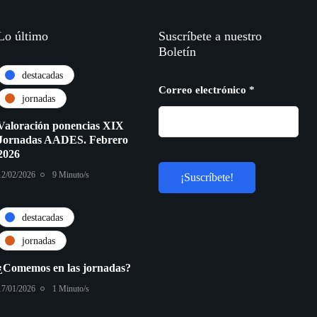
Lo último
Suscríbete a nuestro
Boletín
destacadas
Correo electrónico
*
jornadas
Valoración ponencias XIX
Jornadas AADES. Febrero
2026
12/02/2026
9 Minuto/s
destacadas
jornadas
¿Comemos en las jornadas?
17/01/2026
1 Minuto/s