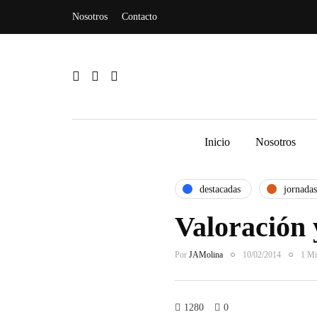
Nosotros
Contacto
Inicio
Nosotros
destacadas
jornadas
Valoración 
Por
JAMolina
10/02/2014
1 Mi
1280
0