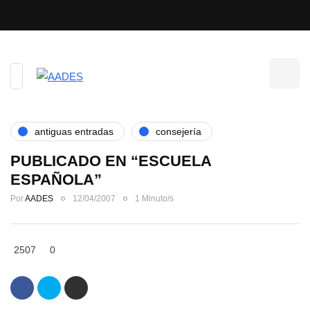
antiguas entradas
consejería
PUBLICADO EN “ESCUELA
ESPAÑOLA”
Por
AADES
12/04/2007
1 Minuto/s
2507
0