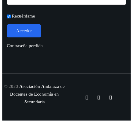
Recuérdame
Contraseña perdida
© 2020
A
sociación
A
ndaluza de
D
ocentes de
E
conomía en
S
ecundaria