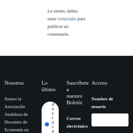
Lo siento, debes
estar
conectado
para
publicar un
comentario.
Nosotros
Lo
Suscríbete
Acceso
último
a
nuestro
Somos la
Nombre de
Boletín
d
Asociación
usuario
e
s
Andaluza de
t
Correo
Docentes de
a
electrónico
c
Economía en
a