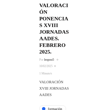
VALORACI
ÓN
PONENCIA
S XVIII
JORNADAS
AADES.
FEBRERO
2025.
Por
leopost5
10/02/2025
1 Minuto/s
VALORACIÓN
XVIII JORNADAS
AADES
formación