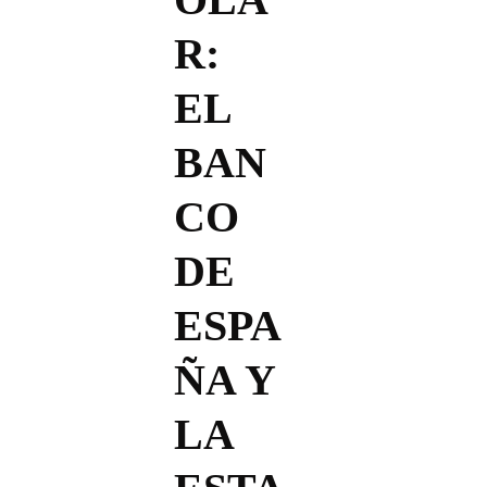
R:
EL
BAN
CO
DE
ESPA
ÑA Y
LA