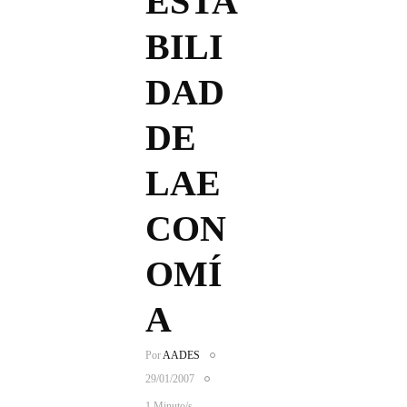
ESTA
BILI
DAD
DE
LAE
CON
OMÍ
A
Por
AADES
29/01/2007
1 Minuto/s