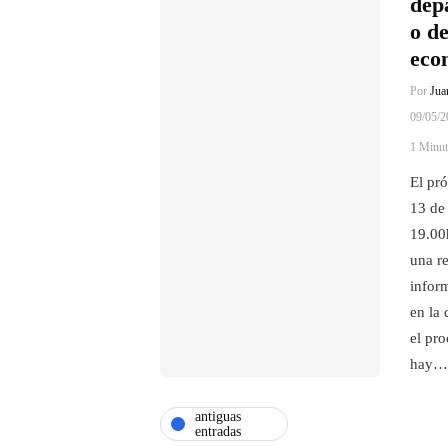
dep
o d
eco
Por
Jua
09/05/2
1 Minut
El pr
13 de
19.00
una r
infor
en la 
el pr
hay…
antiguas
entradas