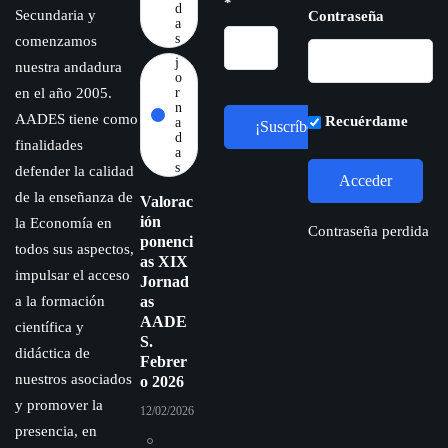
*
d
Secundaria y
Contraseña
a
s
comenzamos
j
nuestra andadura
o
en el año 2005.
r
n
AADES tiene como
Recuérdame
a
d
finalidades
a
s
defender la calidad
de la enseñanza de
Valorac
ión
la Economía en
Contraseña perdida
ponenci
todos sus aspectos,
as XIX
impulsar el acceso
Jornad
a la formación
as
AADE
científica y
S.
didáctica de
Febrer
nuestros asociados
o 2026
y promover la
12/02/2026
presencia, en