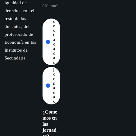
igualdad de
9 Minuto/s
derechos con el
resto de los
d
e
docentes, del
s
profesorado de
t
a
Economía en los
c
a
Institutos de
d
Secundaria
a
s
j
o
r
n
a
d
a
s
¿Come
mos en
las
jornad